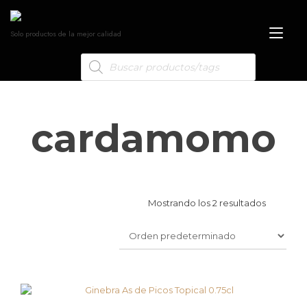
Alt
Solo productos de la mejor calidad
nav
cardamomo
Mostrando los 2 resultados