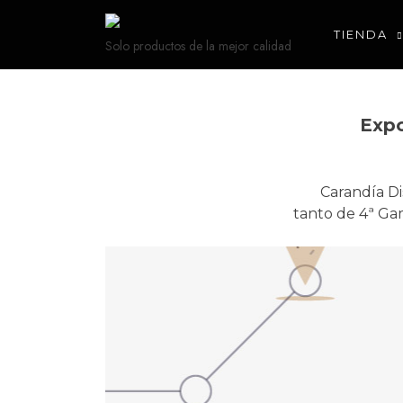
TIENDA
Solo productos de la mejor calidad
Expo
Carandía Di
tanto de 4ª Ga