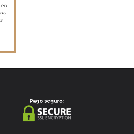
 en
smo
s
Pag
o seguro: