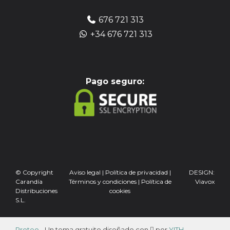
676 721 313
+34 676 721 313
Pag
o seguro:
© Copyright
Aviso legal
|
Política de privacidad
|
DESIGN:
Carandía
Términos y condiciones
|
Política de
Viavox
Distribuciones
cookies
S.L.
Proteo
- Un tema gratuito diseñado con
por
YITH