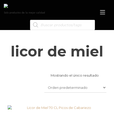
Alt
Solo productos de la mejor calidad
nav
licor de miel
Mostrando el único resultado