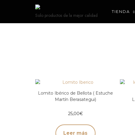
TIENDA
Solo productos de la mejor calidad
Lomito Ibérico de Bellota ( Estuche
Martín Berasategui)
L
25,00
€
Leer más