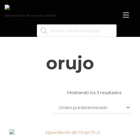
Alt
Solo productos de la mejor calidad
nav
orujo
Mostrando los 3 resultados